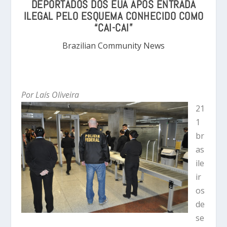
DEPORTADOS DOS EUA APÓS ENTRADA
ILEGAL PELO ESQUEMA CONHECIDO COMO
“CAI-CAI”
Brazilian Community News
Por Laís Oliveira
21
1
br
as
ile
ir
os
de
se