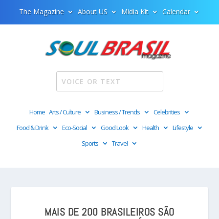
The Magazine
About US
Midia Kit
Calendar
Home
Arts / Culture
Business / Trends
Celebrities
Food & Drink
Eco-Social
Good Look
Health
Lifestyle
Sports
Travel
MAIS DE 200 BRASILEIROS SÃO