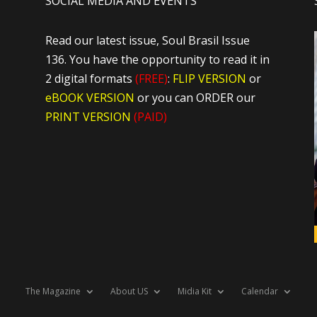
SOCIAL MEDIA AND EVENTS
Read our latest issue, Soul Brasil Issue
136. You have the opportunity to read it in
2 digital formats
(FREE)
:
FLIP VERSION
or
eBOOK VERSION
or you can ORDER our
PRINT VERSION
(PAID)
The Magazine
About US
Midia Kit
Calendar