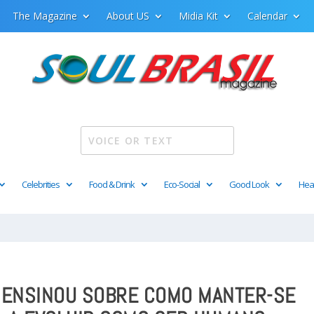
The Magazine
About US
Midia Kit
Calendar
Celebrities
Food & Drink
Eco-Social
Good Look
Hea
S ENSINOU SOBRE COMO MANTER-SE