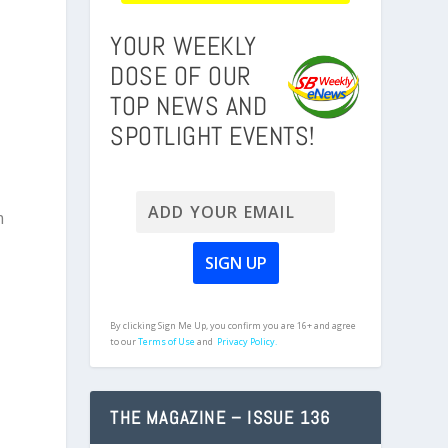
YOUR WEEKLY
DOSE OF OUR
TOP NEWS AND
SPOTLIGHT EVENTS!
m
By clicking Sign Me Up, you confirm you are 16+ and agree
to our
Terms of Use
and
Privacy Policy.
THE MAGAZINE – ISSUE 136