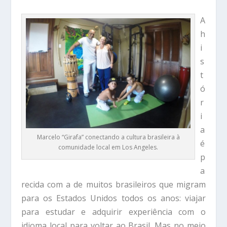
A
h
i
s
t
ó
r
i
a
Marcelo “Girafa” conectando a cultura brasileira à
é
comunidade local em Los Angeles.
p
a
recida com a de muitos brasileiros que migram
para os Estados Unidos todos os anos: viajar
para estudar e adquirir experiência com o
idioma local para voltar ao Brasil. Mas no meio