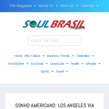
The Magazine
About US
Midia Kit
Calendar
Home
Arts / Culture
Business / Trends
Celebrities
Food & Drink
Eco-Social
Good Look
Health
Lifestyle
Sports
Travel
SONHO AMERICANO: LOS ANGELES VIA