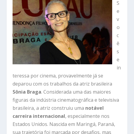
S
e
v
o
c
ê
s
e
in
teressa por cinema, provavelmente já se
deparou com os trabalhos da atriz brasileira
Sônia Braga
. Considerada uma das maiores
figuras da indústria cinematográfica e televisiva
brasileira, a atriz construiu uma
notável
carreira internacional
, especialmente nos
Estados Unidos. Nascida em Maringá, Paraná,
sua trajetória foi marcada por desafios, mas