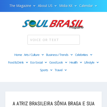
The Magazine
About US
Midia Kit
Calendar
Home
Arts / Culture
Business / Trends
Celebrities
Food & Drink
Eco-Social
Good Look
Health
Lifestyle
Sports
Travel
A ATRIZ BRASILEIRA SÔNIA BRAGA E SUA