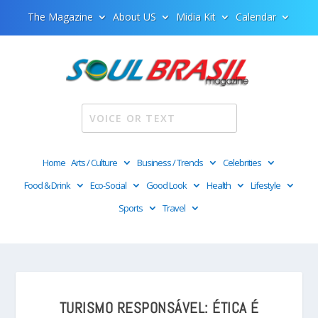
The Magazine
About US
Midia Kit
Calendar
Home
Arts / Culture
Business / Trends
Celebrities
Food & Drink
Eco-Social
Good Look
Health
Lifestyle
Sports
Travel
TURISMO RESPONSÁVEL: ÉTICA É