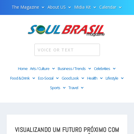
The Magazine
About US
Midia Kit
Calendar
Home
Arts / Culture
Business / Trends
Celebrities
Food & Drink
Eco-Social
Good Look
Health
Lifestyle
Sports
Travel
VISUALIZANDO UM FUTURO PRÓXIMO COM