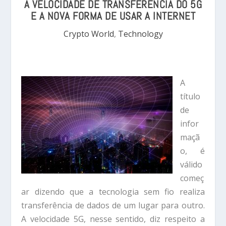
A VELOCIDADE DE TRANSFERÊNCIA DO 5G
E A NOVA FORMA DE USAR A INTERNET
Crypto World
,
Technology
A
título
de
infor
maçã
o, é
válido
começ
ar dizendo que a tecnologia sem fio realiza
transferência de dados de um lugar para outro.
A velocidade 5G, nesse sentido, diz respeito a