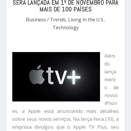
SERÁ LANÇADA EM 1º DE NOVEMBRO PARA
MAIS DE 100 PAÍSES
Business / Trends
,
Living in the U.S.
,
Technology
Além
do
lança
ment
o de
novos
iPhon
es, a Apple está anunciando mais detalhes
sobre seus novos serviços. Na terça-feira (10), a
empresa divulgou que o Apple TV Plus, seu