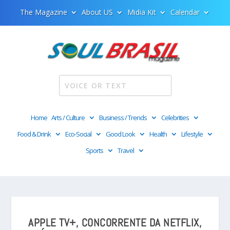
The Magazine
About US
Midia Kit
Calendar
Home
Arts / Culture
Business / Trends
Celebrities
Food & Drink
Eco-Social
Good Look
Health
Lifestyle
Sports
Travel
APPLE TV+, CONCORRENTE DA NETFLIX,