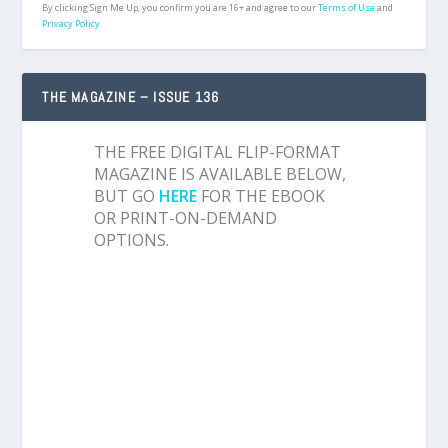
By clicking Sign Me Up, you confirm you are 16+ and agree to our
Terms of Use
and
Privacy Policy.
THE MAGAZINE – ISSUE 136
THE FREE DIGITAL FLIP-FORMAT
MAGAZINE IS AVAILABLE BELOW,
BUT GO
HERE
FOR THE EBOOK
OR PRINT-ON-DEMAND
OPTIONS.