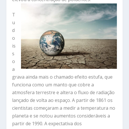
T
u
d
o
is
s
o
a
grava ainda mais o chamado efeito estufa, que
funciona como um manto que cobre a
atmosfera terrestre e altera o fluxo de radiação
lançado de volta ao espaço. A partir de 1861 os
cientistas começaram a medir a temperatura no
planeta e se notou aumentos consideráveis a
partir de 1990. A expectativa dos