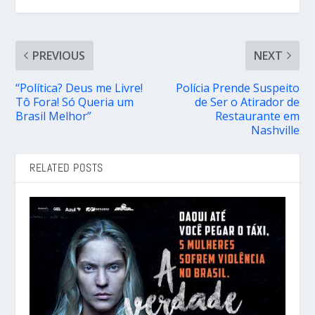
PREVIOUS
NEXT
“Política? Deus me Livre!
Polícia Prende Suspeito
Tô Fora! Só Queria um
de Ser o Atirador de
Brasil Melhor”
Restaurante em
Nashville
RELATED POSTS