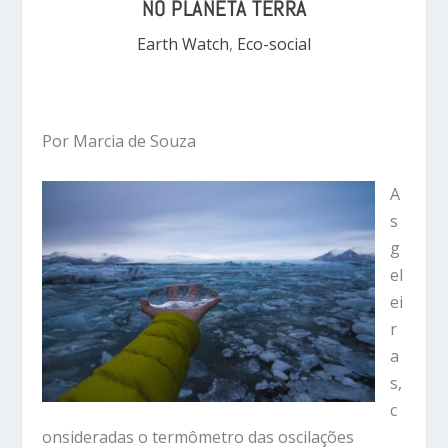
NO PLANETA TERRA
Earth Watch
,
Eco-social
Por Marcia de Souza
A
s
g
el
ei
r
a
s,
c
onsideradas o termômetro das oscilações