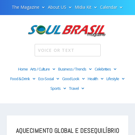
The Magazine
About US
Midia Kit
Calendar
Home
Arts / Culture
Business / Trends
Celebrities
Food & Drink
Eco-Social
Good Look
Health
Lifestyle
Sports
Travel
AQUECIMENTO GLOBAL E DESEQUILÍBRIO