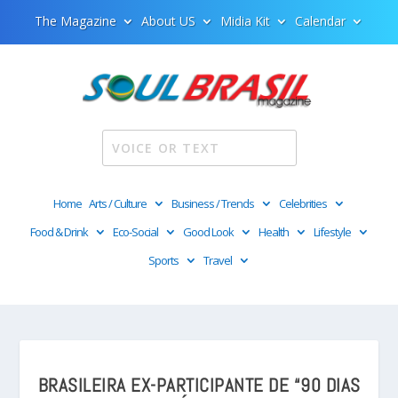
The Magazine
About US
Midia Kit
Calendar
Home
Arts / Culture
Business / Trends
Celebrities
Food & Drink
Eco-Social
Good Look
Health
Lifestyle
Sports
Travel
BRASILEIRA EX-PARTICIPANTE DE “90 DIAS