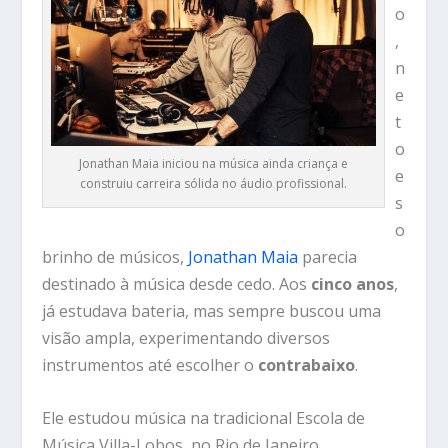
o
,
n
e
t
o
Jonathan Maia iniciou na música ainda criança e
e
construiu carreira sólida no áudio profissional.
s
o
brinho de músicos,
Jonathan Maia
parecia
destinado à música desde cedo. Aos
cinco anos
,
já estudava bateria, mas sempre buscou uma
visão ampla, experimentando diversos
instrumentos até escolher o
contrabaixo
.
Ele estudou música na tradicional
Escola de
Música Villa-Lobos
, no
Rio de Janeiro
.