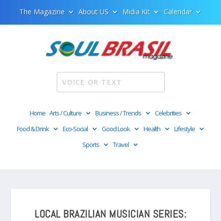
The Magazine
About US
Midia Kit
Calendar
Home
Arts / Culture
Business / Trends
Celebrities
Food & Drink
Eco-Social
Good Look
Health
Lifestyle
Sports
Travel
LOCAL BRAZILIAN MUSICIAN SERIES: