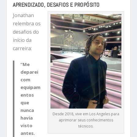
APRENDIZADO, DESAFIOS E PROPÓSITO
Jonathan
relembra os
desafios do
início da
carreira:
“Me
deparei
com
equipam
entos
que
nunca
Desde 2018, vive em Los Angeles para
havia
aprimorar seus conhecimentos
visto
técnicos.
antes.