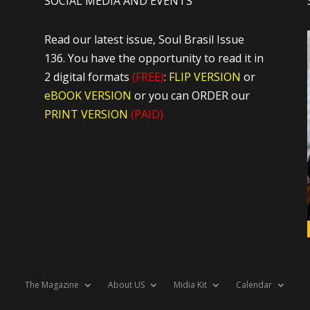
SOCIAL MEDIA AND EVENTS
Read our latest issue, Soul Brasil Issue
136. You have the opportunity to read it in
2 digital formats
(FREE)
:
FLIP VERSION
or
eBOOK VERSION
or you can ORDER our
PRINT VERSION
(PAID)
The Magazine
About US
Midia Kit
Calendar