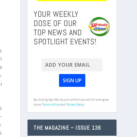
YOUR WEEKLY
DOSE OF OUR
TOP NEWS AND
SPOTLIGHT EVENTS!
s
m
a
.
u
By clicking Sign Me Up, you confirm you are 16+ and agree
to our
Terms of Use
and
Privacy Policy.
s
–
.
THE MAGAZINE – ISSUE 136
s