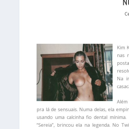
N
Ce
Kim K
nas r
post
resol
Na i
casac
Além 
pra lá de sensuais. Numa delas, ela emp
usando uma calcinha fio dental mínima
“Sereia”, brincou ela na legenda. No T