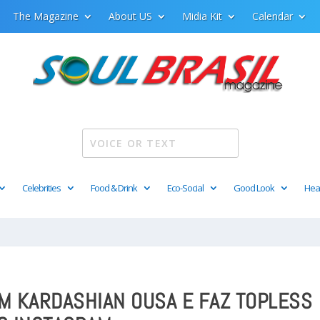
The Magazine
About US
Midia Kit
Calendar
Celebrities
Food & Drink
Eco-Social
Good Look
Hea
IM KARDASHIAN OUSA E FAZ TOPLESS