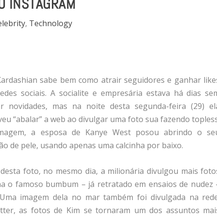
O INSTAGRAM
lebrity
,
Technology
ardashian sabe bem como atrair seguidores e ganhar like
edes sociais. A socialite e empresária estava há dias se
ar novidades, mas na noite desta segunda-feira (29) el
veu “abalar” a web ao divulgar uma foto sua fazendo topless
magem, a esposa de Kanye West posou abrindo o se
ão de pele, usando apenas uma calcinha por baixo.
desta foto, no mesmo dia, a milionária divulgou mais foto
ina o famoso bumbum – já retratado em ensaios de nudez 
. Uma imagem dela no mar também foi divulgada na rede
witter, as fotos de Kim se tornaram um dos assuntos mai