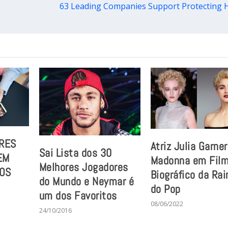
63 Leading Companies Support Protecting H
ORES
Atriz Julia Garne
Sai Lista dos 30
EM
Madonna em Fil
Melhores Jogadores
OS
Biográfico da Rai
do Mundo e Neymar é
do Pop
um dos Favoritos
08/06/2022
24/10/2016