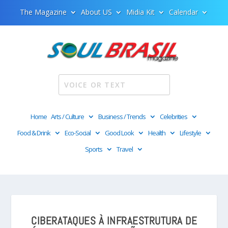
The Magazine
About US
Midia Kit
Calendar
Home
Arts / Culture
Business / Trends
Celebrities
Food & Drink
Eco-Social
Good Look
Health
Lifestyle
Sports
Travel
CIBERATAQUES À INFRAESTRUTURA DE