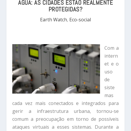
ÁGUA: AS CIDADES ESTÃO REALMENTE
PROTEGIDAS?
Earth Watch
,
Eco-social
Com a
intern
et e o
uso
de
siste
mas
cada vez mais conectados e integrados para
gerir a infraestrutura urbana, tornou-se
comum a preocupação em torno de possíveis
ataques virtuais a esses sistemas. Durante a