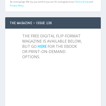
By clicking Sign Me Up, you confirm you are 16+ and agree to our
Terms of Use
and
Privacy Policy.
THE MAGAZINE – ISSUE 136
THE FREE DIGITAL FLIP-FORMAT
MAGAZINE IS AVAILABLE BELOW,
BUT GO
HERE
FOR THE EBOOK
OR PRINT-ON-DEMAND
OPTIONS.