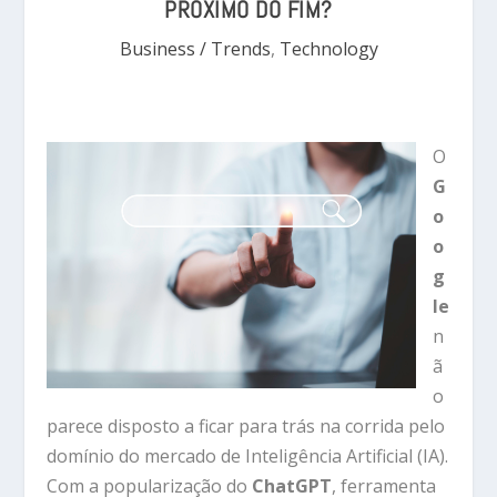
PRÓXIMO DO FIM?
Business / Trends
,
Technology
O
G
o
o
g
le
n
ã
o
parece disposto a ficar para trás na corrida pelo
domínio do mercado de Inteligência Artificial (IA).
Com a popularização do
ChatGPT
, ferramenta