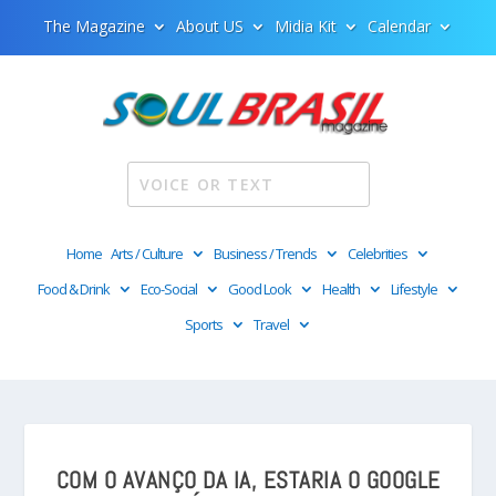
The Magazine
About US
Midia Kit
Calendar
Home
Arts / Culture
Business / Trends
Celebrities
Food & Drink
Eco-Social
Good Look
Health
Lifestyle
Sports
Travel
COM O AVANÇO DA IA, ESTARIA O GOOGLE