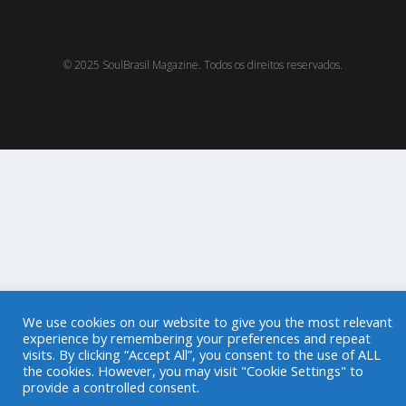
© 2025 SoulBrasil Magazine. Todos os direitos reservados.
We use cookies on our website to give you the most relevant
experience by remembering your preferences and repeat
visits. By clicking “Accept All”, you consent to the use of ALL
the cookies. However, you may visit "Cookie Settings" to
provide a controlled consent.