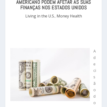
AMERICANO PODEM AFETAR AS SUAS
FINANÇAS NOS ESTADOS UNIDOS
Living in the U.S.
,
Money Health
A
d
e
ci
s
ã
o
d
o