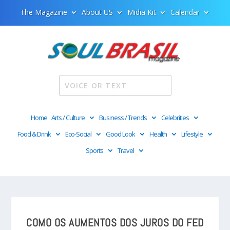
The Magazine
About US
Midia Kit
Calendar
Home
Arts / Culture
Business / Trends
Celebrities
Food & Drink
Eco-Social
Good Look
Health
Lifestyle
Sports
Travel
COMO OS AUMENTOS DOS JUROS DO FED