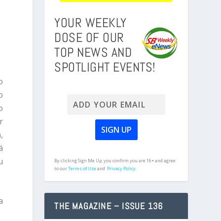
YOUR WEEKLY
DOSE OF OUR
TOP NEWS AND
SPOTLIGHT EVENTS!
o
o
o
r
,
á
u
By clicking Sign Me Up, you confirm you are 16+ and agree
to our
Terms of Use
and
Privacy Policy.
a
THE MAGAZINE – ISSUE 136