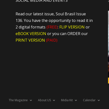
SOCIAL MEDIA AND EVENTS
Read our latest issue, Soul Brasil Issue
136. You have the opportunity to read it in
2 digital formats
(FREE)
:
FLIP VERSION
or
eBOOK VERSION
or you can ORDER our
PRINT VERSION
(PAID)
The Magazine
About US
Midia Kit
Calendar