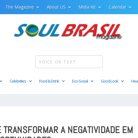
The Magazine
About US
Midia Kit
Calendar
Celebrities
Food & Drink
Eco-Social
Good Look
Hea
 TRANSFORMAR A NEGATIVIDADE EM