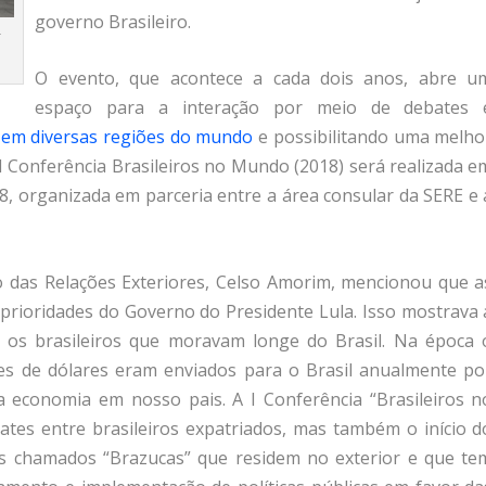
governo Brasileiro.
r
O evento, que acontece a cada dois anos, abre u
espaço para a interação por meio de debates 
s em diversas regiões do mundo
e possibilitando uma melho
I Conferência Brasileiros no Mundo (2018) será realizada e
18, organizada em parceria entre a área consular da SERE e 
o das Relações Exteriores, Celso Amorim, mencionou que a
 prioridades do Governo do Presidente Lula. Isso mostrava 
 os brasileiros que moravam longe do Brasil. Na época 
es de dólares eram enviados para o Brasil anualmente po
a economia em nosso pais. A I Conferência “Brasileiros n
tes entre brasileiros expatriados, mas também o início d
os chamados “Brazucas” que residem no exterior e que te