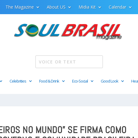
The Magazine
About US
Midia Kit
Calendar
Celebrities
Food & Drink
Eco-Social
Good Look
Hea
EIROS NO MUNDO” SE FIRMA COMO