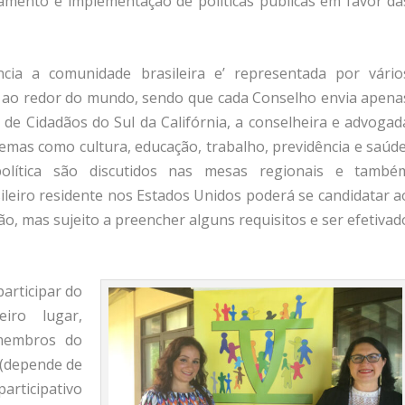
amento e implementação de políticas públicas em favor da
cia a comunidade brasileira e’ representada por vário
 ao redor do mundo, sendo que cada Conselho envia apena
e Cidadãos do Sul da Califórnia, a conselheira e advogad
Temas como cultura, educação, trabalho, previdência e saúde
política são discutidos nas mesas regionais e també
ileiro residente nos Estados Unidos poderá se candidatar a
ão, mas sujeito a preencher alguns requisitos e ser efetivad
articipar do
iro lugar,
membros do
 (depende de
articipativo