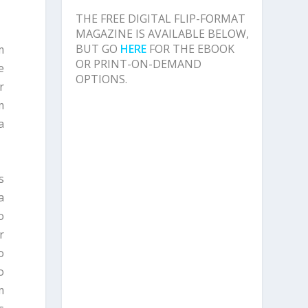
THE FREE DIGITAL FLIP-FORMAT
MAGAZINE IS AVAILABLE BELOW,
BUT GO
HERE
FOR THE EBOOK
m
OR PRINT-ON-DEMAND
e
OPTIONS.
r
m
a
s
a
o
r
o
o
m