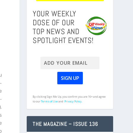
YOUR WEEKLY
DOSE OF OUR
TOP NEWS AND
SPOTLIGHT EVENTS!
u
–
e
By clicking Sign Me Up, you confirm you are 16+ and agree
-
to our
Terms of Use
and
Privacy Policy.
.
s
e
THE MAGAZINE – ISSUE 136
o