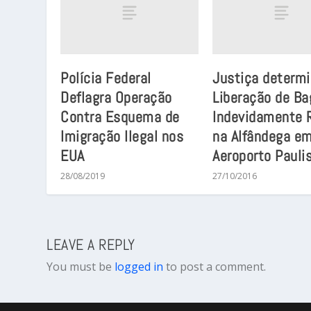
Polícia Federal
Justiça determ
Deflagra Operação
Liberação de B
Contra Esquema de
Indevidamente 
Imigração Ilegal nos
na Alfândega e
EUA
Aeroporto Pauli
28/08/2019
27/10/2016
LEAVE A REPLY
You must be
logged in
to post a comment.