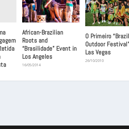
ina
African-Brazilian
O Primeiro “Brazi
agagem
Roots and
Outdoor Festival
Retida
“Brasilidade” Event in
Las Vegas
m
Los Angeles
26/10/2010
sta
16/05/2014