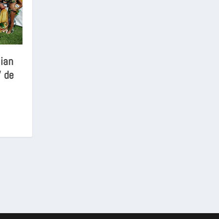
lian
” de