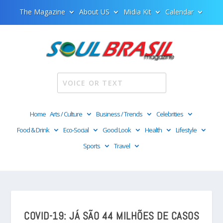
The Magazine
About US
Midia Kit
Calendar
Home
Arts / Culture
Business / Trends
Celebrities
Food & Drink
Eco-Social
Good Look
Health
Lifestyle
Sports
Travel
COVID-19: JÁ SÃO 44 MILHÕES DE CASOS