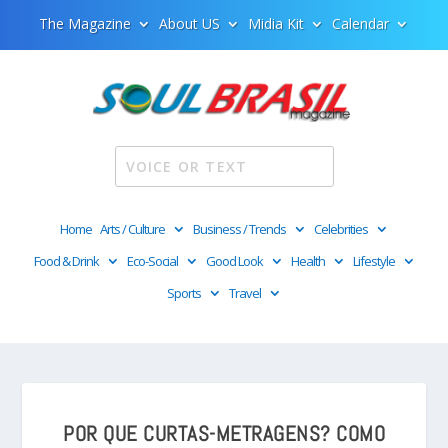
The Magazine
About US
Midia Kit
Calendar
Home
Arts / Culture
Business / Trends
Celebrities
Food & Drink
Eco-Social
Good Look
Health
Lifestyle
Sports
Travel
POR QUE CURTAS-METRAGENS? COMO