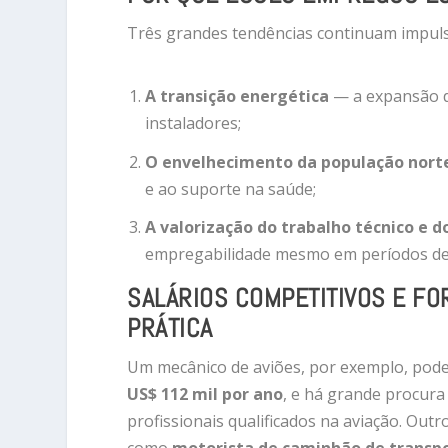
Três grandes tendências continuam impuls
A transição energética
— a expansão da
instaladores;
O envelhecimento da população nort
e ao suporte na saúde;
A valorização do trabalho técnico e d
empregabilidade mesmo em períodos de 
SALÁRIOS COMPETITIVOS E F
PRÁTICA
Um mecânico de aviões, por exemplo, pod
US$ 112 mil por ano
, e há grande procura
profissionais qualificados na aviação. Outr
como
motorista de caminhão de transp