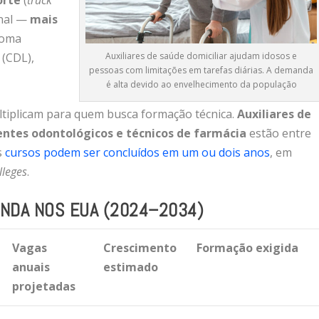
onal —
mais
loma
 (CDL),
Auxiliares de saúde domiciliar ajudam idosos e
pessoas com limitações em tarefas diárias. A demanda
é alta devido ao envelhecimento da população
ltiplicam para quem busca formação técnica.
Auxiliares de
entes odontológicos e técnicos de farmácia
estão entre
s
cursos podem ser concluídos em um ou dois anos
, em
lleges
.
NDA NOS EUA (2024–2034)
Vagas
Crescimento
Formação exigida
anuais
estimado
projetadas