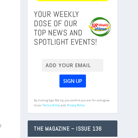
YOUR WEEKLY
DOSE OF OUR
TOP NEWS AND
SPOTLIGHT EVENTS!
By clicking Sign Me Up, you confirm you are 16+ and agree
to our
Terms of Use
and
Privacy Policy.
e
THE MAGAZINE – ISSUE 136