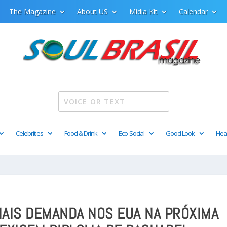
The Magazine
About US
Midia Kit
Calendar
Celebrities
Food & Drink
Eco-Social
Good Look
Hea
AIS DEMANDA NOS EUA NA PRÓXIMA