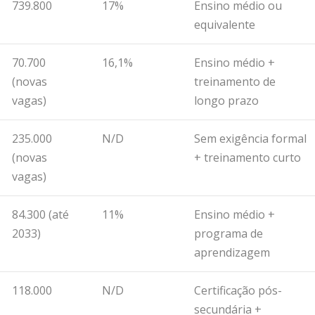
739.800
17%
Ensino médio ou
equivalente
70.700
16,1%
Ensino médio +
(novas
treinamento de
vagas)
longo prazo
235.000
N/D
Sem exigência formal
(novas
+ treinamento curto
vagas)
84.300 (até
11%
Ensino médio +
2033)
programa de
aprendizagem
118.000
N/D
Certificação pós-
secundária +