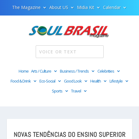
The Magazine
About US
Midia Kit
Calendar
Home
Arts / Culture
Business / Trends
Celebrities
Food & Drink
Eco-Social
Good Look
Health
Lifestyle
Sports
Travel
NOVAS TENDÊNCIAS DO ENSINO SUPERIOR