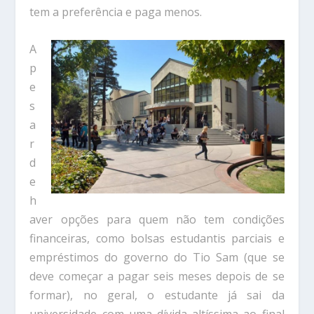
tem a preferência e paga menos.
A
p
e
s
a
r
d
e
h
aver opções para quem não tem condições
financeiras, como bolsas estudantis parciais e
empréstimos do governo do Tio Sam (que se
deve começar a pagar seis meses depois de se
formar), no geral, o estudante já sai da
universidade com uma dívida altíssima ao final