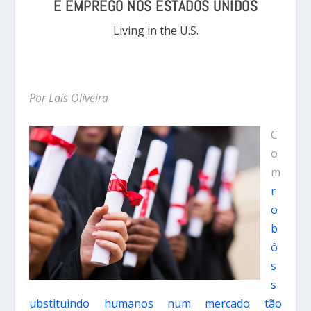
E EMPREGO NOS ESTADOS UNIDOS
Living in the U.S.
Por Laís Oliveira
C
o
m
r
o
b
ô
s
s
ubstituindo humanos num mercado tão