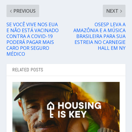
PREVIOUS
NEXT
SE VOCÊ VIVE NOS EUA
OSESP LEVA A
E NÃO ESTÁ VACINADO
AMAZÔNIA E A MÚSICA
CONTRA A COVID-19
BRASILEIRA PARA SUA
PODERÁ PAGAR MAIS
ESTREIA NO CARNEGIE
CARO POR SEGURO
HALL EM NY
MÉDICO
RELATED POSTS