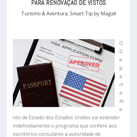
PARA RENOVAÇÃO DE VISTOS
Turismo & Aventura
,
Smart Tip by Magali
O
D
e
p
a
rt
a
m
e
nto de Estado dos Estados Unidos vai estender
indefinidamente o programa que confere aos
escritórios consulares a autoridade de