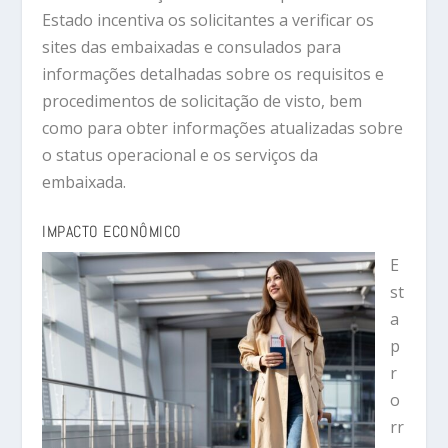
Estado incentiva os solicitantes a verificar os
sites das embaixadas e consulados para
informações detalhadas sobre os requisitos e
procedimentos de solicitação de visto, bem
como para obter informações atualizadas sobre
o status operacional e os serviços da
embaixada.
IMPACTO ECONÔMICO
E
st
a
p
r
o
rr