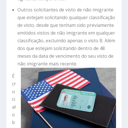
Outros solicitantes de visto de não imigrante
que estejam solicitando qualquer classificação
de visto, desde que tenham sido previamente
emitidos vistos de não imigrante em qualquer
classificação, excluindo apenas o visto B. Além
dos que estejam solicitando dentro de 48
meses da data de vencimento do seu visto de
não imigrante mais recente.
É
cr
u
ci
al
o
b