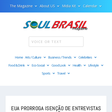
The Magazine
About US
Midia Kit
Calendar
Home
Arts / Culture
Business / Trends
Celebrities
Food & Drink
Eco-Social
Good Look
Health
Lifestyle
Sports
Travel
EUA PRORROGA ISENÇÃO DE ENTREVISTAS