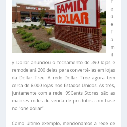
r
e
d
e
F
a
m
il
y Dollar anunciou o fechamento de 390 lojas e
remodelará 200 delas para convertê-las em lojas
da Dollar Tree. A rede Dollar Tree agora tem
cerca de 8.000 lojas nos Estados Unidos. As três,
juntamente com a rede 99Cents Stores, são as
maiores redes de venda de produtos com base
no “one dollar”.
Como último exemplo, mencionamos a rede de