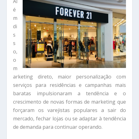
Al
é
m
di
s
s
o,
o
m
arketing direto, maior personalização com
serviços para residências e campanhas mais
baratas impulsionaram a tendência e o
crescimento de novas formas de marketing que
forçaram os varejistas populares a sair do
mercado, fechar lojas ou se adaptar à tendência
de demanda para continuar operando.