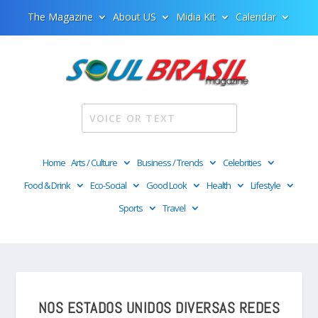
The Magazine
About US
Midia Kit
Calendar
Home
Arts / Culture
Business / Trends
Celebrities
Food & Drink
Eco-Social
Good Look
Health
Lifestyle
Sports
Travel
NOS ESTADOS UNIDOS DIVERSAS REDES