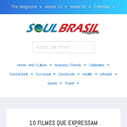
The Magazine
About US
Midia Kit
Calendar
Home
Arts / Culture
Business / Trends
Celebrities
Food & Drink
Eco-Social
Good Look
Health
Lifestyle
Sports
Travel
10 FILMES QUE EXPRESSAM