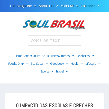
The Magazine
About US
Midia Kit
Calendar
Home
Arts / Culture
Business / Trends
Celebrities
Food & Drink
Eco-Social
Good Look
Health
Lifestyle
Sports
Travel
O IMPACTO DAS ESCOLAS E CRECHES