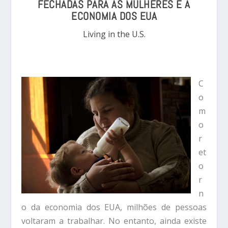
FECHADAS PARA AS MULHERES E A
ECONOMIA DOS EUA
Living in the U.S.
C
o
m
o
r
et
o
r
n
o da economia dos EUA, milhões de pessoas
voltaram a trabalhar. No entanto, ainda existe