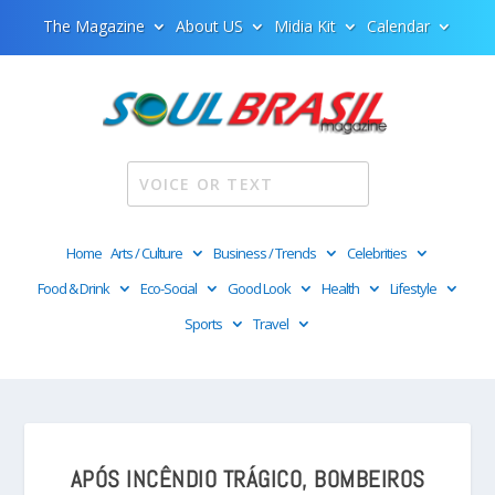
The Magazine
About US
Midia Kit
Calendar
Home
Arts / Culture
Business / Trends
Celebrities
Food & Drink
Eco-Social
Good Look
Health
Lifestyle
Sports
Travel
APÓS INCÊNDIO TRÁGICO, BOMBEIROS