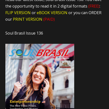
the opportunity to read it in 2 digital formats
(FREE)
:
FLIP VERSION
or
eBOOK VERSION
or you can ORDER
our
PRINT VERSION
(PAID)
Soul Brasil Issue 136