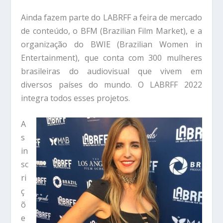
Ainda fazem parte do LABRFF a feira de mercado
de conteúdo, o BFM (Brazilian Film Market), e a
organização do BWIE (Brazilian Women in
Entertainment), que conta com 300 mulheres
brasileiras do audiovisual que vivem em
diversos países do mundo. O LABRFF 2022
integra todos esses projetos.
A
s
in
sc
ri
ç
õ
e