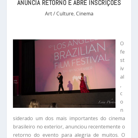
ANUNCIA RETORNO E ABRE INSCRIÇÕES
Art / Culture
,
Cinema
O
fe
st
iv
al
,
c
o
n
siderado um dos mais importantes do cinema
brasileiro no exterior, anunciou recentemente o
retorno do evento para alegria de muitos. O