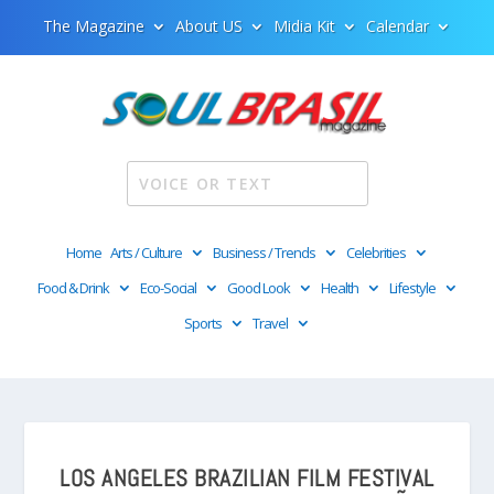
The Magazine
About US
Midia Kit
Calendar
Home
Arts / Culture
Business / Trends
Celebrities
Food & Drink
Eco-Social
Good Look
Health
Lifestyle
Sports
Travel
LOS ANGELES BRAZILIAN FILM FESTIVAL