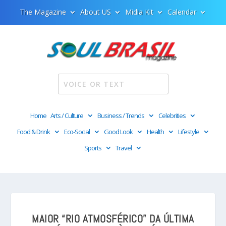
The Magazine
About US
Midia Kit
Calendar
Home
Arts / Culture
Business / Trends
Celebrities
Food & Drink
Eco-Social
Good Look
Health
Lifestyle
Sports
Travel
MAIOR “RIO ATMOSFÉRICO” DA ÚLTIMA