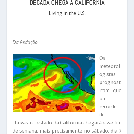
DÉCADA CHEGA À CALIFÓRNIA
Living in the U.S.
Da Redação
Os
meteorol
ogistas
prognost
icam que
um
recorde
de
chuvas no estado da Califórnia chegará esse fim
de semana, mais precisamente no sábado, dia 7