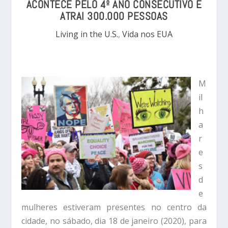
ACONTECE PELO 4º ANO CONSECUTIVO E
ATRAI 300.000 PESSOAS
Living in the U.S.
,
Vida nos EUA
M
il
h
a
r
e
s
d
e
mulheres estiveram presentes no centro da
cidade, no sábado, dia 18 de janeiro (2020), para