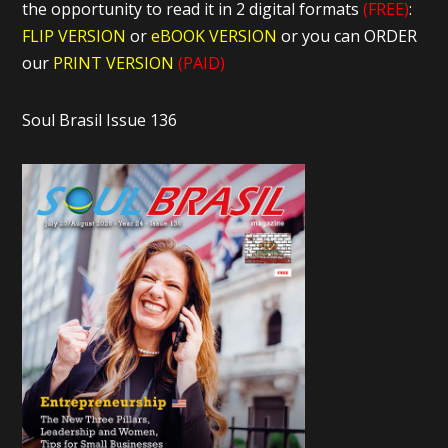
the opportunity to read it in 2 digital formats
(FREE)
:
FLIP VERSION
or
eBOOK VERSION
or you can ORDER
our
PRINT VERSION
(PAID)
Soul Brasil Issue 136