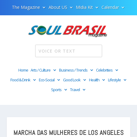
The Magazine
About US
Midia Kit
Calendar
Home
Arts / Culture
Business / Trends
Celebrities
Food & Drink
Eco-Social
Good Look
Health
Lifestyle
Sports
Travel
MARCHA DAS MULHERES DE LOS ANGELES