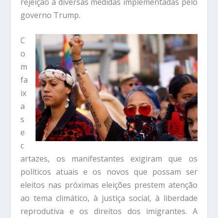
rejeição a diversas medidas implementadas pelo
governo Trump.
C
o
m
fa
ix
a
s
e
c
artazes, os manifestantes exigiram que os
políticos atuais e os novos que possam ser
eleitos nas próximas eleições prestem atenção
ao tema climático, à justiça social, à liberdade
reprodutiva e os direitos dos imigrantes. A