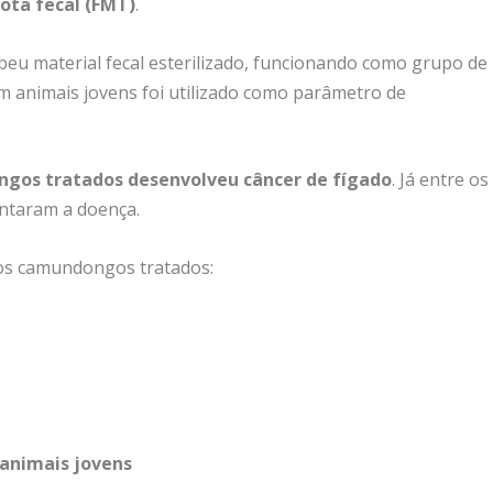
ota fecal (FMT)
.
u material fecal esterilizado, funcionando como grupo de
om animais jovens foi utilizado como parâmetro de
gos tratados desenvolveu câncer de fígado
. Já entre os
entaram a doença.
os camundongos tratados:
 animais jovens