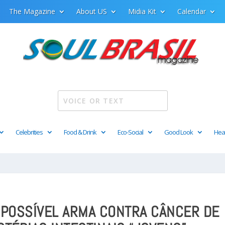
The Magazine
About US
Midia Kit
Calendar
Celebrities
Food & Drink
Eco-Social
Good Look
Hea
 POSSÍVEL ARMA CONTRA CÂNCER DE