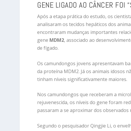
GENE LIGADO AO CÂNCER FOI “
Após a etapa prática do estudo, os cientist
analisaram os tecidos hepáticos dos anima
encontraram mudanças importantes relac
gene
MDM2
, associado ao desenvolviment
de fígado.
Os camundongos jovens apresentavam bai
da proteína MDM2. Já os animais idosos n
tinham níveis significativamente maiores.
Nos camundongos que receberam a micro
rejuvenescida, os níveis do gene foram re
passaram a se aproximar dos observados n
Segundo o pesquisador
Qingjie Li
, o enve