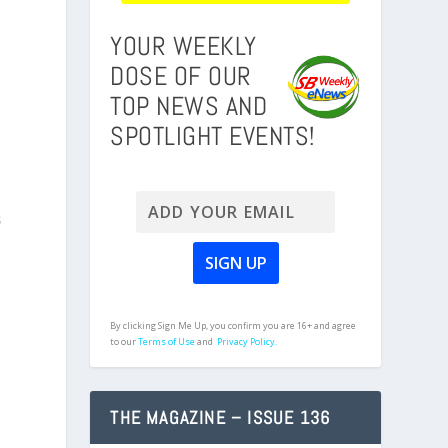
YOUR WEEKLY
DOSE OF OUR
TOP NEWS AND
SPOTLIGHT EVENTS!
s
By clicking Sign Me Up, you confirm you are 16+ and agree
to our
Terms of Use
and
Privacy Policy.
THE MAGAZINE – ISSUE 136