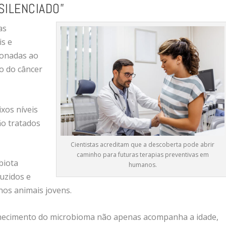
SILENCIADO”
as
is e
ionadas ao
o do câncer
xos níveis
ão tratados
Cientistas acreditam que a descoberta pode abrir
caminho para futuras terapias preventivas em
biota
humanos.
duzidos e
os animais jovens.
lhecimento do microbioma não apenas acompanha a idade,