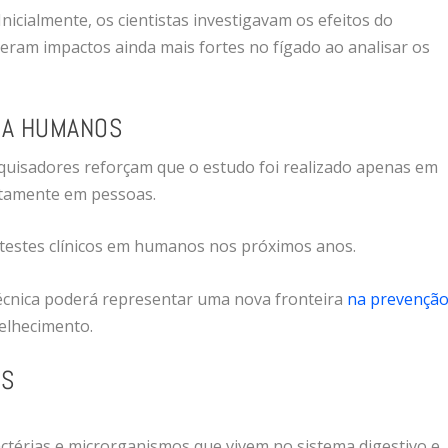
nicialmente, os cientistas investigavam os efeitos do
ram impactos ainda mais fortes no fígado ao analisar os
RA HUMANOS
quisadores reforçam que o estudo foi realizado apenas em
etamente em pessoas.
r testes clínicos em humanos nos próximos anos.
écnica poderá representar uma nova fronteira
na prevençã
elhecimento.
ES
actérias e microrganismos que vivem no sistema digestivo e