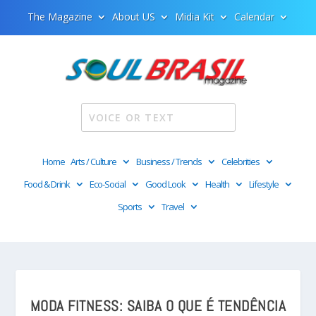
The Magazine
About US
Midia Kit
Calendar
Home
Arts / Culture
Business / Trends
Celebrities
Food & Drink
Eco-Social
Good Look
Health
Lifestyle
Sports
Travel
MODA FITNESS: SAIBA O QUE É TENDÊNCIA