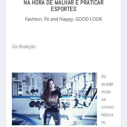
NA HORA DE MALHAR E PRATICAR
ESPORTES
Fashion
,
Fit and Happy
,
GOOD LOOK
Da Redação
As
acade
mias
se
conso
lidara
m,