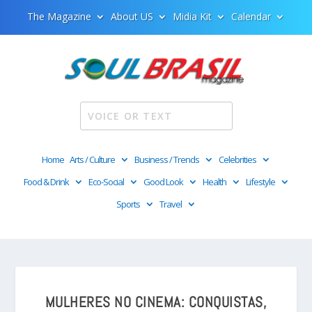
The Magazine
About US
Midia Kit
Calendar
Home
Arts / Culture
Business / Trends
Celebrities
Food & Drink
Eco-Social
Good Look
Health
Lifestyle
Sports
Travel
MULHERES NO CINEMA: CONQUISTAS,