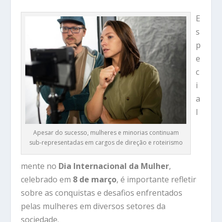
E
s
p
e
c
i
a
l
Apesar do sucesso, mulheres e minorias continuam
sub-representadas em cargos de direção e roteirismo
mente no
Dia Internacional da Mulher
,
celebrado em
8 de março
, é importante refletir
sobre as conquistas e desafios enfrentados
pelas mulheres em diversos setores da
sociedade.