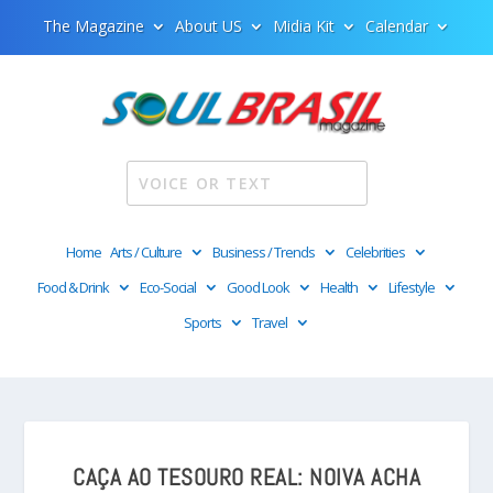
The Magazine
About US
Midia Kit
Calendar
Home
Arts / Culture
Business / Trends
Celebrities
Food & Drink
Eco-Social
Good Look
Health
Lifestyle
Sports
Travel
CAÇA AO TESOURO REAL: NOIVA ACHA