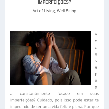
IMPERFEIÇÕES?
Art of Living
,
Well Being
V
o
c
ê
s
e
p
e
g
a constantemente focado em suas
imperfeições? Cuidado, pois isso pode estar te
impedindo de ter uma vida feliz e plena. Por que