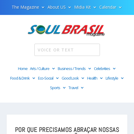
The Magazine
About US
Midia Kit
Calendar
Home
Arts / Culture
Business / Trends
Celebrities
Food & Drink
Eco-Social
Good Look
Health
Lifestyle
Sports
Travel
POR QUE PRECISAMOS ABRAÇAR NOSSAS