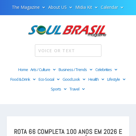
The Magazine
About US
Midia Kit
Calendar
Home
Arts / Culture
Business / Trends
Celebrities
Food & Drink
Eco-Social
Good Look
Health
Lifestyle
Sports
Travel
ROTA 66 COMPLETA 100 ANOS EM 2026 E