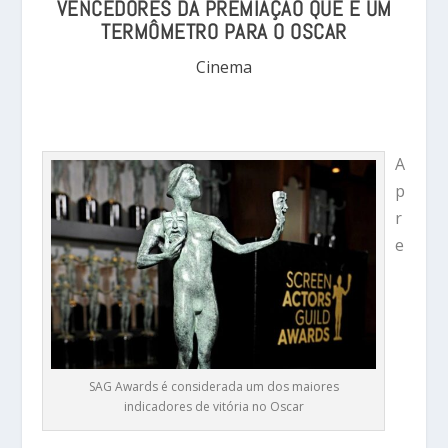
VENCEDORES DA PREMIAÇÃO QUE É UM
TERMÔMETRO PARA O OSCAR
Cinema
A
p
r
e
SAG Awards é considerada um dos maiores
indicadores de vitória no Oscar