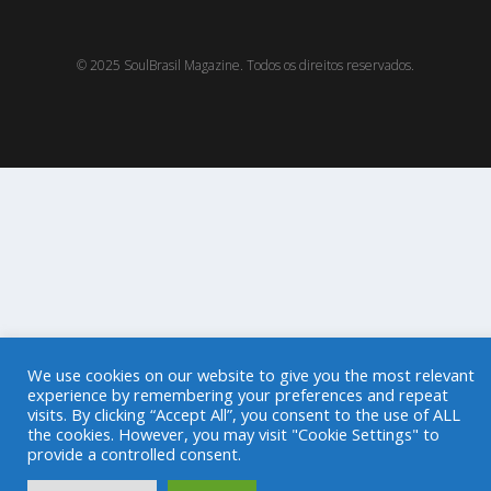
© 2025 SoulBrasil Magazine. Todos os direitos reservados.
We use cookies on our website to give you the most relevant
experience by remembering your preferences and repeat
visits. By clicking “Accept All”, you consent to the use of ALL
the cookies. However, you may visit "Cookie Settings" to
provide a controlled consent.