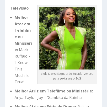
Televisão
Melhor
Ator em
Telefilm
e ou
Minisséri
e:
Mark
Ruffalo –
‘I Know
This
Viola Davis (Esquadrão Suicida) venceu
Much Is
pela sexta vez o SAG
True’
Melhor Atriz em Telefilme ou Minissérie:
Anya Taylor-Joy – ‘Gambito da Rainha’
Melhor Atriz em Série de Drama
: Gillian