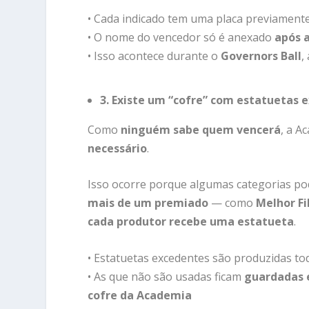
•
Cada
indicado
tem
uma
placa
previament
•
O
nome
do
vencedor
só
é
anexado
após
•
Isso
acontece
durante
o
Governors Ball
,
3.
Existe
um “
cofre”
com
estatuetas
e
Como
ninguém
sabe
quem
vencerá
,
a
Ac
necessário
.
Isso
ocorre
porque
algumas
categorias
p
mais
de
um
premiado
—
como
Melhor
F
cada
produtor
recebe
uma
estatueta
.
•
Estatuetas
excedentes
são
produzidas
to
•
As
que
não
são
usadas
ficam
guardadas
cofre
da
Academia