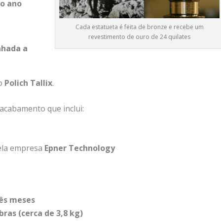
do
ano
Cada estatueta é feita de bronze e recebe um
revestimento de ouro de 24 quilates
nhada
a
ão
Polich Tallix
.
acabamento
que
inclui:
ela
empresa
Epner Technology
rês
meses
ibras (
cerca
de
3,8
kg)