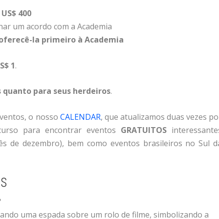
e
US$
400
inar
um
acordo
com
a
Academia
oferecê-
la
primeiro
à
Academia
S$
1
.
s
quanto
para
seus
herdeiros
.
eventos, o nosso
CALENDAR
, que atualizamos duas vezes po
urso para encontrar eventos
GRATUITOS
interessante
mês de dezembro), bem como eventos brasileiros no Sul d
ES
?
rando uma espada sobre um rolo de filme, simbolizando a