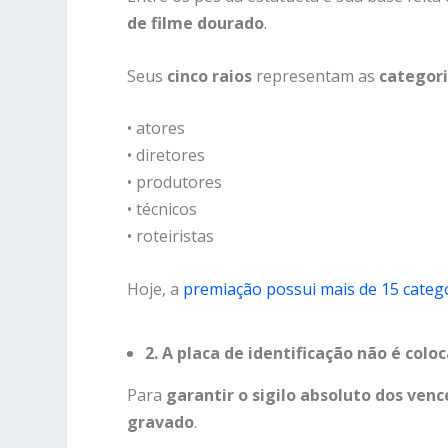
de
filme
dourado
.
Seus
cinco
raios
representam
as
categor
•
atores
•
diretores
•
produtores
•
técnicos
•
roteiristas
Hoje,
a
premiação
possui
mais
de
15
categ
2.
A
placa
de
identificação
não
é
colo
Para
garantir
o
sigilo
absoluto
dos
venc
gravado
.