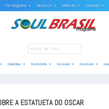
The Magazine
About US
Midia Kit
Calendar
Celebrities
Food & Drink
Eco-Social
Good Look
Hea
OBRE A ESTATUETA DO OSCAR