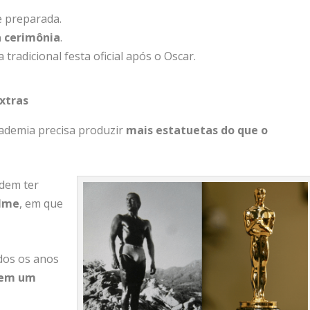
e
preparada.
a
cerimônia
.
a
tradicional
festa
oficial
após
o
Oscar.
xtras
ademia
precisa
produzir
mais
estatuetas
do
que
o
odem
ter
ilme
,
em
que
dos
os
anos
em
um