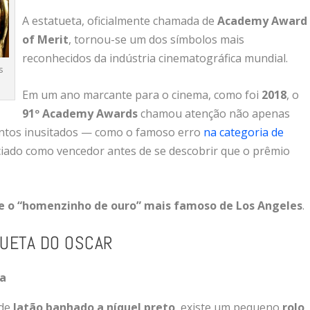
A
estatueta,
oficialmente
chamada
de
Academy
Award
of
Merit
,
tornou-
se
um
dos
símbolos
mais
reconhecidos
da
indústria
cinematográfica
mundial.
s
Em
um
ano
marcante
para
o
cinema,
como
foi
2018
,
o
91º
Academy
Awards
chamou
atenção
não
apenas
ntos
inusitados —
como
o
famoso
erro
na
categoria
de
ciado
como
vencedor
antes
de
se
descobrir
que
o
prêmio
re
o “
homenzinho
de
ouro”
mais
famoso
de
Los
Angeles
.
TUETA
DO
OSCAR
ta
de
latão
banhado
a
níquel
preto
,
existe
um
pequeno
rolo