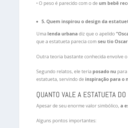
•
O
peso
é
parecido
com
o
de
um
bebê
re
5.
Quem
inspirou
o
design
da
estatue
Uma
lenda
urbana
diz
que
o
apelido
“
Osc
que
a
estatueta
parecia
com
seu
tio
Oscar
Outra
teoria
bastante
conhecida
envolve
Segundo
relatos,
ele
teria
posado
nu
par
estatueta,
servindo
de
inspiração
para
o
QUANTO
VALE
A
ESTATUETA
DO
Apesar
de
seu
enorme
valor
simbólico,
a
e
Alguns
pontos
importantes: