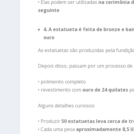
•
Elas
podem
ser
utilizadas
na
cerimônia
seguinte
4.
A
estatueta
é
feita
de
bronze
e
ba
ouro
As
estatuetas
são
produzidas
pela
fundiç
Depois
disso,
passam
por
um
processo
de
•
polimento
completo
•
revestimento
com
ouro
de
24
quilates
p
Alguns
detalhes
curiosos:
•
Produzir
50
estatuetas
leva
cerca
de
t
•
Cada
uma
pesa
aproximadamente
8,5
l