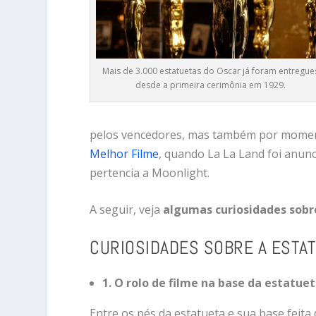
Mais de 3.000 estatuetas do Oscar já foram entregue
desde a primeira cerimônia em 1929.
pelos
vencedores,
mas
também
por
mome
Melhor
Filme
,
quando
La La Land
foi
anun
pertencia
a
Moonlight
.
A
seguir,
veja
algumas
curiosidades
sob
CURIOSIDADES
SOBRE
A
ESTA
1.
O
rolo
de
filme
na
base
da
estatue
Entre
os
pés
da
estatueta
e
sua
base
feita