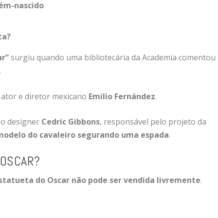
cém-
nascido
ta?
ar”
surgiu
quando
uma
bibliotecária
da
Academia
comentou
.
o
ator
e
diretor
mexicano
Emilio Fernández
.
a
o
designer
Cedric Gibbons
,
responsável
pelo
projeto
da
modelo
do
cavaleiro
segurando
uma
espada
.
OSCAR?
statueta
do
Oscar
não
pode
ser
vendida
livremente
.