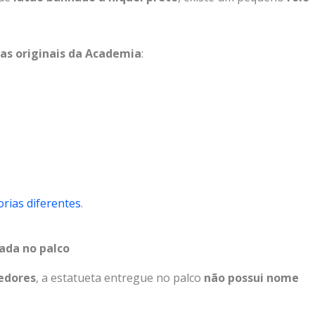
ias
originais
da
Academia
:
orias
diferentes
.
cada
no
palco
edores
,
a
estatueta
entregue
no
palco
não
possui
nome