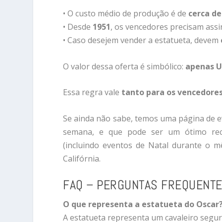
•
O
custo
médio
de
produção
é
de
cerca
d
•
Desde
1951
,
os
vencedores
precisam
ass
•
Caso
desejem
vender
a
estatueta,
devem
O
valor
dessa
oferta
é
simbólico:
apenas
U
Essa
regra
vale
tanto
para
os
vencedore
Se ainda não sabe, temos uma página de 
semana, e que pode ser um ótimo rec
(incluindo eventos de Natal durante o 
Califórnia.
FAQ – PERGUNTAS FREQUENT
O que representa a estatueta do Oscar
A estatueta representa um cavaleiro segu