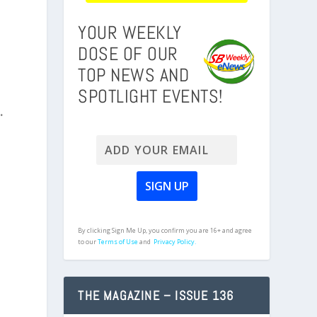
YOUR WEEKLY
DOSE OF OUR
TOP NEWS AND
SPOTLIGHT EVENTS!
.
By clicking Sign Me Up, you confirm you are 16+ and agree
to our
Terms of Use
and
Privacy Policy.
THE MAGAZINE – ISSUE 136