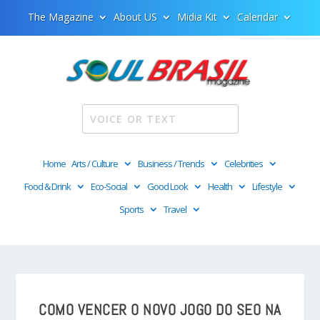
The Magazine
About US
Midia Kit
Calendar
Home
Arts / Culture
Business / Trends
Celebrities
Food & Drink
Eco-Social
Good Look
Health
Lifestyle
Sports
Travel
COMO VENCER O NOVO JOGO DO SEO NA