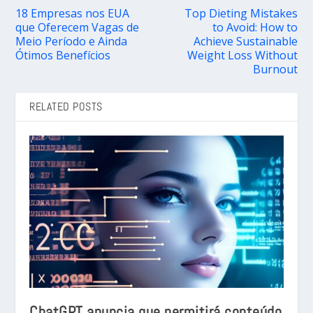
18 Empresas nos EUA
Top Dieting Mistakes
que Oferecem Vagas de
to Avoid: How to
Meio Período e Ainda
Achieve Sustainable
Ótimos Benefícios
Weight Loss Without
Burnout
RELATED POSTS
ChatGPT anuncia que permitirá conteúdo