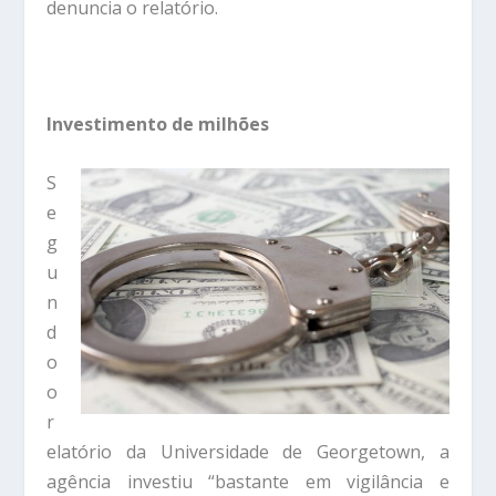
denuncia o relatório.
Investimento de milhões
S
e
g
u
n
d
o
o
r
elatório da Universidade de Georgetown, a
agência investiu “bastante em vigilância e