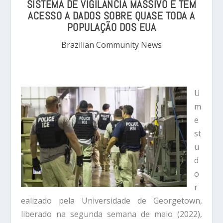
SISTEMA DE VIGILÂNCIA MASSIVO E TEM
ACESSO A DADOS SOBRE QUASE TODA A
POPULAÇÃO DOS EUA
Brazilian Community News
U
m
e
st
u
d
o
r
ealizado pela Universidade de Georgetown,
liberado na segunda semana de maio (2022),