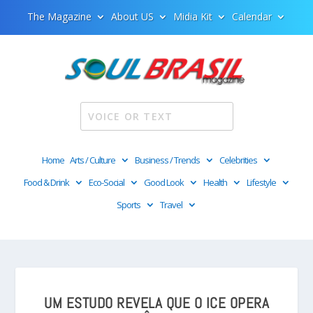
The Magazine
About US
Midia Kit
Calendar
Home
Arts / Culture
Business / Trends
Celebrities
Food & Drink
Eco-Social
Good Look
Health
Lifestyle
Sports
Travel
UM ESTUDO REVELA QUE O ICE OPERA