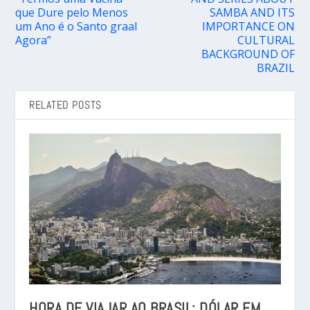
que Dure pelo Menos
SAMBA AND ITS
um Ano é o Santo graal
IMPORTANCE ON
Agora”
CULTURAL
BACKGROUND OF
BRAZIL
RELATED POSTS
HORA DE VIAJAR AO BRASIL: DÓLAR EM