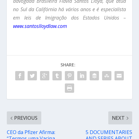
advogada brasileira Flávia Santos Lloyd, que atua
no Sul da Califórnia há vários anos e é especialista
em leis de Imigração dos Estados Unidos –
www.santoslloydlaw.com
SHARE:
PREVIOUS
NEXT
CEO da Pfizer Afirma:
5 DOCUMENTARIES
“Termos uma Vacina
AND SERIES ABOUT