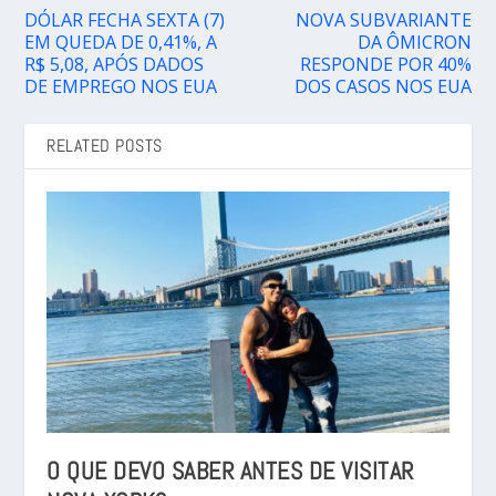
DÓLAR FECHA SEXTA (7)
NOVA SUBVARIANTE
EM QUEDA DE 0,41%, A
DA ÔMICRON
R$ 5,08, APÓS DADOS
RESPONDE POR 40%
DE EMPREGO NOS EUA
DOS CASOS NOS EUA
RELATED POSTS
O QUE DEVO SABER ANTES DE VISITAR