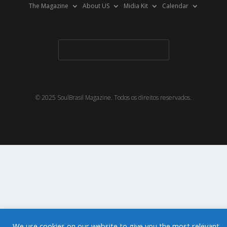
The Magazine
About US
Midia Kit
Calendar
© 2025 SoulBrasil Magazine. Todos os direitos reservados.
We use cookies on our website to give you the most relevant