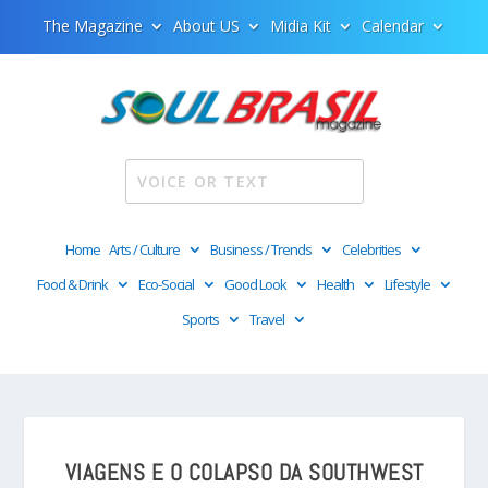
The Magazine
About US
Midia Kit
Calendar
Home
Arts / Culture
Business / Trends
Celebrities
Food & Drink
Eco-Social
Good Look
Health
Lifestyle
Sports
Travel
VIAGENS E O COLAPSO DA SOUTHWEST