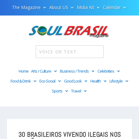
The Magazine
About US
Midia Kit
Calendar
Home
Arts / Culture
Business / Trends
Celebrities
Food & Drink
Eco-Social
Good Look
Health
Lifestyle
Sports
Travel
30 BRASILEIROS VIVENDO ILEGAIS NOS