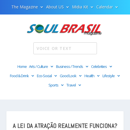
The Magazine
About US
Midia Kit
Calendar
Home
Arts / Culture
Business / Trends
Celebrities
Food & Drink
Eco-Social
Good Look
Health
Lifestyle
Sports
Travel
A LEI DA ATRAÇÃO REALMENTE FUNCIONA?