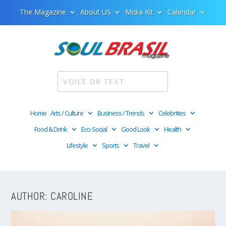
The Magazine
About US
Midia Kit
Calendar
Home
Arts / Culture
Business / Trends
Celebrities
Food & Drink
Eco-Social
Good Look
Health
Lifestyle
Sports
Travel
AUTHOR:
CAROLINE