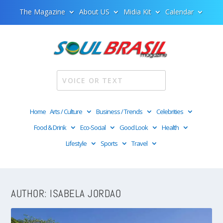
The Magazine
About US
Midia Kit
Calendar
Home
Arts / Culture
Business / Trends
Celebrities
Food & Drink
Eco-Social
Good Look
Health
Lifestyle
Sports
Travel
AUTHOR:
ISABELA JORDAO