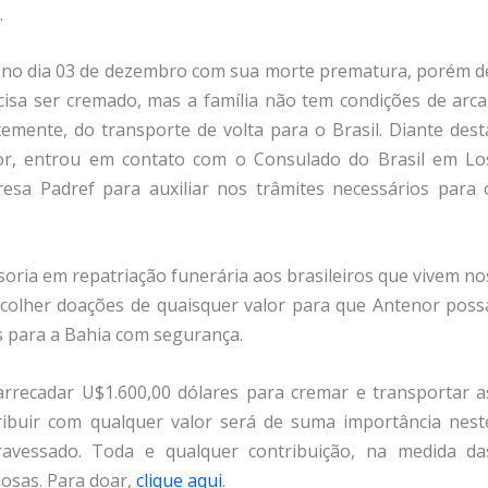
.
o no dia 03 de dezembro com sua morte prematura, porém d
cisa ser cremado, mas a família não tem condições de arca
mente, do transporte de volta para o Brasil. Diante dest
nor, entrou em contato com o Consulado do Brasil em Lo
esa Padref para auxiliar nos trâmites necessários para 
ria em repatriação funerária aos brasileiros que vivem no
colher doações de quaisquer valor para que Antenor poss
s para a Bahia com segurança.
arrecadar U$1.600,00 dólares para cremar e transportar a
ribuir com qualquer valor será de suma importância nest
avessado. Toda e qualquer contribuição, na medida da
iosas. Para doar,
clique aqui
.