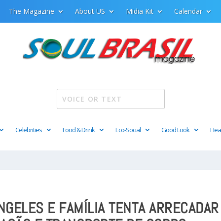
The Magazine
About US
Midia Kit
Calendar
Celebrities
Food & Drink
Eco-Social
Good Look
Hea
NGELES E FAMÍLIA TENTA ARRECADAR