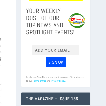
YOUR WEEKLY
DOSE OF OUR
TOP NEWS AND
SPOTLIGHT EVENTS!
a
s
a
g
e
By clicking Sign Me Up, you confirm you are 16+ and agree
to our
Terms of Use
and
Privacy Policy.
a
l
,
THE MAGAZINE – ISSUE 136
a