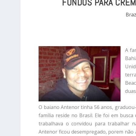
FUNDOS PARA CREM
Braz
A fa
Bahi
Unid
terr
Beac
duas
O baiano Antenor tinha 56 anos, graduou-
família reside no Brasil. Ele foi em bus
trabalhava o convidou para trabalhar na
Antenor ficou desempregado, porem não 