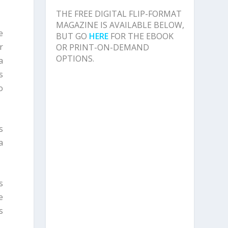
THE FREE DIGITAL FLIP-FORMAT
MAGAZINE IS AVAILABLE BELOW,
e
BUT GO
HERE
FOR THE EBOOK
r
OR PRINT-ON-DEMAND
OPTIONS.
a
s
o
s
a
s
e
s