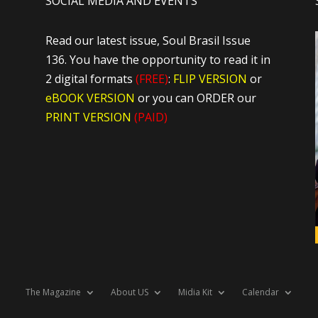
SOCIAL MEDIA AND EVENTS
Read our latest issue, Soul Brasil Issue
136. You have the opportunity to read it in
2 digital formats
(FREE)
:
FLIP VERSION
or
eBOOK VERSION
or you can ORDER our
PRINT VERSION
(PAID)
The Magazine
About US
Midia Kit
Calendar