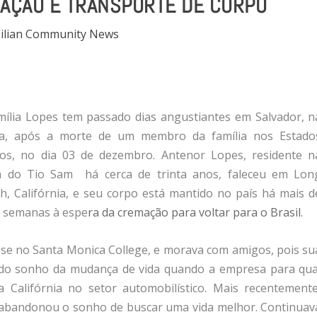
AÇÃO E TRANSPORTE DE CORPO
ilian Community News
mília Lopes tem passado dias angustiantes em Salvador, n
a, após a morte de um membro da família nos Estado
os, no dia 03 de dezembro. Antenor Lopes, residente n
a do Tio Sam há cerca de trinta anos, faleceu em Lon
h, Califórnia, e seu corpo está mantido no país há mais d
 semanas à espe
ra da cremação para voltar para o Brasil.
se no Santa Monica College, e morava com amigos, pois su
ca do sonho da mudança de vida quando a empresa para qua
 Califórnia no setor automobilístico. Mais recentemente
abandonou o sonho de buscar uma vida melhor. Continuav