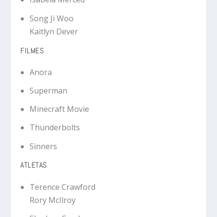
Song Ji Woo
Kaitlyn Dever
FILMES
Anora
Superman
Minecraft Movie
Thunderbolts
Sinners
ATLETAS
Terence Crawford
Rory McIlroy