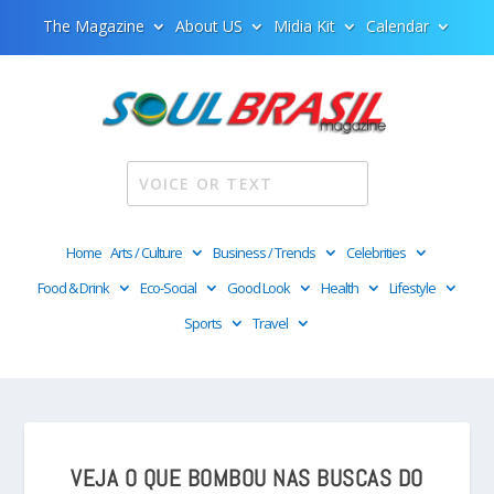
The Magazine
About US
Midia Kit
Calendar
Home
Arts / Culture
Business / Trends
Celebrities
Food & Drink
Eco-Social
Good Look
Health
Lifestyle
Sports
Travel
VEJA O QUE BOMBOU NAS BUSCAS DO