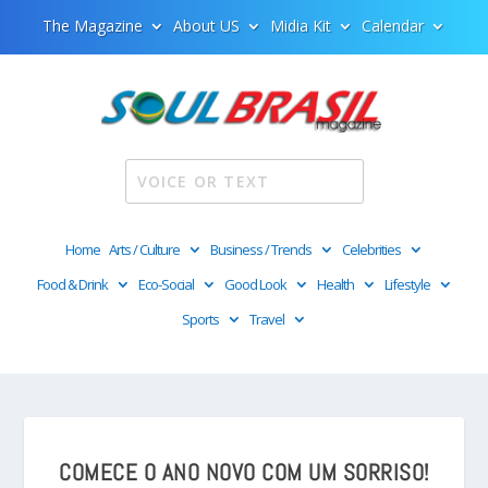
The Magazine
About US
Midia Kit
Calendar
Home
Arts / Culture
Business / Trends
Celebrities
Food & Drink
Eco-Social
Good Look
Health
Lifestyle
Sports
Travel
COMECE O ANO NOVO COM UM SORRISO!