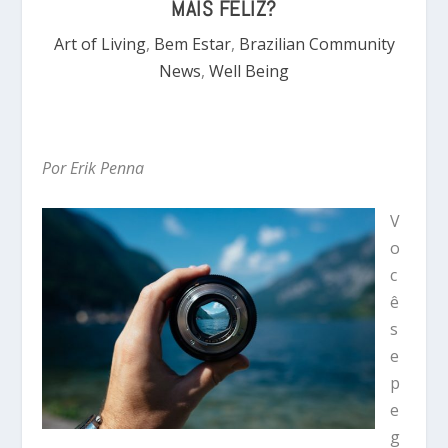
MAIS FELIZ?
Art of Living
,
Bem Estar
,
Brazilian Community
News
,
Well Being
Por Erik Penna
V
o
c
ê
s
e
p
e
g