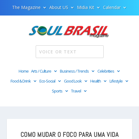
The Magazine
About US
Midia Kit
Calendar
Home
Arts / Culture
Business / Trends
Celebrities
Food & Drink
Eco-Social
Good Look
Health
Lifestyle
Sports
Travel
COMO MUDAR O FOCO PARA UMA VIDA