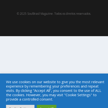
© 2025 SoulBrasil Magazine. Todos os direitos reservados.
We use cookies on our website to give you the most relevant
experience by remembering your preferences and repeat
visits. By clicking “Accept All”, you consent to the use of ALL
the cookies. However, you may visit "Cookie Settings" to
provide a controlled consent.