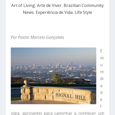
Art of Living
,
Arte de Viver
,
Brazilian Community
News
,
Experiência de Vida
,
Life Style
Por Pastor Marcelo Gonçalves
E
m
u
m
di
a
d
e
f
olga, aproveitei para caminhar e conhecer um