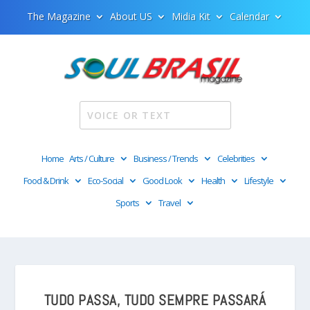
The Magazine
About US
Midia Kit
Calendar
Home
Arts / Culture
Business / Trends
Celebrities
Food & Drink
Eco-Social
Good Look
Health
Lifestyle
Sports
Travel
TUDO PASSA, TUDO SEMPRE PASSARÁ