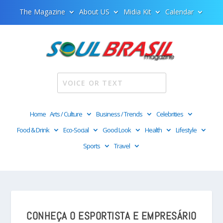
The Magazine
About US
Midia Kit
Calendar
Home
Arts / Culture
Business / Trends
Celebrities
Food & Drink
Eco-Social
Good Look
Health
Lifestyle
Sports
Travel
CONHEÇA O ESPORTISTA E EMPRESÁRIO