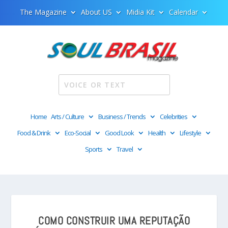
The Magazine
About US
Midia Kit
Calendar
Home
Arts / Culture
Business / Trends
Celebrities
Food & Drink
Eco-Social
Good Look
Health
Lifestyle
Sports
Travel
COMO CONSTRUIR UMA REPUTAÇÃO